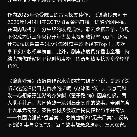
外观众传递中式悬疑美学的独特魅力。
作为2025年备受瞩目的古装探案佳作，《锦囊妙录》于
2025年1月14日在CCTV-8黄金档首播，优酷全网独播，
在国内取得了十分亮眼的收视成绩。酷云数据显示，该剧
不仅成为近三年央视开年古装电视剧收视率Top 1，还累
计7次位居后黄金时段全部频道平均收视率Top 1，多次
拿下实时收视率榜首。此外，剧集热度贯穿播出全程，持
续占据优酷站内卫视剧热度榜、传奇剧热度榜等多个榜单
首位。
《锦囊妙录》改编自作家水合的古言破案小说，讲述了深
陷命运泥潭仍奋力自救的罗疏（胡冰卿 饰），与意气风
发一心想闯荡江湖的齐梦麟（翟子路 饰）因案结缘，两
人携手并肩，共同侦破一系列离奇案件的故事。全剧包含
十大单元奇案，案件素材多汲取自民间传说与市井奇谈
——氛围诡谲的“香堂案”、悲情曲折的“无头尸案”、反转
不断的“妻与妾案”等，每个故事都悬念迭起、发人深省。